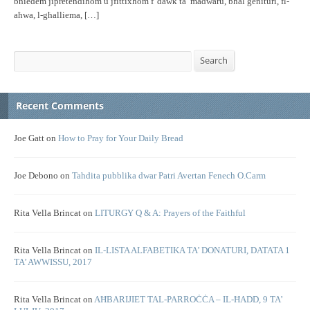
bniedem jipretendihom u jfittixhom f’dawk ta’ madwaru, bħal ġenituri, fl-
aħwa, l-għalliema, […]
Search
Search
Recent Comments
Joe Gatt
on
How to Pray for Your Daily Bread
Joe Debono
on
Tahdita pubblika dwar Patri Avertan Fenech O.Carm
Rita Vella Brincat
on
LITURGY Q & A: Prayers of the Faithful
Rita Vella Brincat
on
IL-LISTA ALFABETIKA TA’ DONATURI, DATATA 1
TA’ AWWISSU, 2017
Rita Vella Brincat
on
AĦBARIJIET TAL-PARROĊĊA – IL-ĦADD, 9 TA’