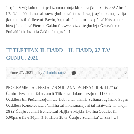
Jistgħu żewġ kolonni li qed iżommu binja kbira ma jkunux l-istess? Altru li
LE. Iżda jekk ikunu tal-istess għoli, u tal-istess forza, jistgħu ikunu, avolja
jkunu ta’ stili differenti. Pawlu, Appostlu li qatt ma ltaqa’ ma’ Kristu, mar
biex jiltaqa’ ma’ Pietru u Ġakbu fl-ewwel viżta tiegħu lejn Ġerusalemm.
Probabbli ħafna li la Ġakbu, lanqas […]
IT-TLETTAX-IL HADD – IL-HADD, 27 TA’
GUNJU, 2021
June 27, 2021
by
Administrator
0
PROGRAMM TAL-FESTA TAS-SULTANA TAGĦNA 1. Il-Ħadd 27 ta’
Ġunju : Festa tat-Tfal u Jum it-Tifkira tal-Inkurunazzjoni. 11.00am
Quddiesa bil-Preżentazzjoni tat-Trabi u tat-Tfal lis-Sultana Tagħna. 6.30pm
Quddiesa Konċelebrata b’Tifkira tal-Inkurunazzjoni tal-Istatwa. 2. It-Tnejn
28 ta’ Ġunju : Jum il-Benefatturi Ħajjin u Mejtin. Ikollna Quddies fil-
5.00pm u fis-6.30pm. 3. It-Tlieta 29 ta’ Ġunju : Solennita’ ta’ San […]