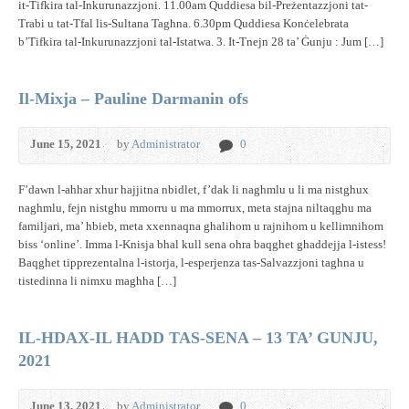
it-Tifkira tal-Inkurunazzjoni. 11.00am Quddiesa bil-Preżentazzjoni tat-
Trabi u tat-Tfal lis-Sultana Tagħna. 6.30pm Quddiesa Konċelebrata
b’Tifkira tal-Inkurunazzjoni tal-Istatwa. 3. It-Tnejn 28 ta’ Ġunju : Jum […]
Il-Mixja – Pauline Darmanin ofs
June 15, 2021
by
Administrator
0
F’dawn l-ahhar xhur hajjitna nbidlet, f’dak li naghmlu u li ma nistghux
naghmlu, fejn nistghu mmorru u ma mmorrux, meta stajna niltaqghu ma
familjari, ma’ hbieb, meta xxennaqna ghalihom u rajnihom u kellimnihom
biss ‘online’. Imma l-Knisja bhal kull sena ohra baqghet ghaddejja l-istess!
Baqghet tipprezentalna l-istorja, l-esperjenza tas-Salvazzjoni taghna u
tistedinna li nimxu maghha […]
IL-HDAX-IL HADD TAS-SENA – 13 TA’ GUNJU,
2021
June 13, 2021
by
Administrator
0