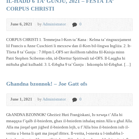
IL-HADD 6 TA’ GUNJU, 2021 – FESTA TA’
CORPUS CHRISTI
June 6, 2021
by
Administrator
0
CORPUS CHRISTI 1. Temmejna l-Kors ta’ Kana : Kelma ta’ ringrazzjament
lil Francis u Anne Cuschieri li mexxew dan il-Kors bil-lingwa Ingliża. 2. It-
Tlieta 8 ta’ Ġunju : 7.00pm L-OFS ser ikollhom taħdita fil-Knisja minn
Patri Stephen Sciberras ofm, id-Direttur Spiritwali tal-OFS. Il-Laqgħa hi
miftuħa għal kulħadd. 3. L-Erbgħa 9 ta’ Ġunju : Inkomplu bl-Erbgħat. […]
Għandna bzonnok! – Joe Gatt ofs
June 1, 2021
by
Administrator
0
GħANDNA BZONNOK! Għeżież Huti Franġiskani, Ix-xewqa t’ Alla hi
mnaqqxa f’qalb il-bniedem, għax il-bniedem inħalaq minn Alla u għal Alla.
Alla ma jieqaf qatt jiġbed il-bniedem lejh, u f’Alla biss il-bniedem isib il-
verita u l-hena li qatt ma jieqaf ifittex. Il-verita, l-onesta u l-imħabba l-