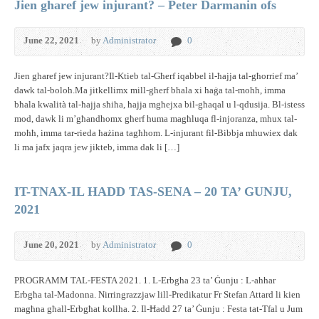
Jien gharef jew injurant? – Peter Darmanin ofs
June 22, 2021
by
Administrator
0
Jien gharef jew injurant?Il-Ktieb tal-Għerf iqabbel il-ħajja tal-għorrief ma’
dawk tal-boloh.Ma jitkellimx mill-għerf bħala xi ħaġa tal-moħħ, imma
bħala kwalità tal-ħajja sħiħa, ħajja mgħejxa bil-għaqal u l-qdusija. Bl-istess
mod, dawk li m’għandhomx għerf huma magħluqa fl-injoranza, mhux tal-
moħħ, imma tar-rieda ħażina tagħhom. L-injurant fil-Bibbja mhuwiex dak
li ma jafx jaqra jew jikteb, imma dak li […]
IT-TNAX-IL HADD TAS-SENA – 20 TA’ GUNJU,
2021
June 20, 2021
by
Administrator
0
PROGRAMM TAL-FESTA 2021. 1. L-Erbgħa 23 ta’ Ġunju : L-aħħar
Erbgħa tal-Madonna. Nirringrazzjaw lill-Predikatur Fr Stefan Attard li kien
magħna għall-Erbgħat kollha. 2. Il-Ħadd 27 ta’ Ġunju : Festa tat-Tfal u Jum