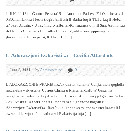
1. Il-Ħadd 13 ta’ Ġunju : Festa ta’ Sant Antnin ta’ Padova. Fil-Quddiesa tad-
9.30am infakkru l-Festa tiegħu billi ssir il-Barka fuq it-Tfal u fuq il-Ħobż
ta’ Sant’ Antnin. • U nagħmlu t-Talba tal-Konsagrazzjoni lil Sant Antnin fuq
it-Tfal u l-Abbatini. • U nitolbu lil dan il-Qaddis biex jipproteġihom u
jħarishom. 2. It-Tnejn 14, It-Tlieta 15 […]
L-Adorazzjoni Ewkaristika – Cecilia Attard ofs
June 8, 2021
by
Administrator
0
L-ADORAZZJONI EWKARISTIKA F’dan ix-xahar ta’ Gunju, meta qeghdin
niccelebraw il-festa ta’ Corpus Christi u l-festa tal-Qalb ta’ Gesu, ma
nistghux ma nahsbux fuq il-kobor ta’ l-Ewkaristija li waqqaf ghalina Sidna
Gesu Kristu fl-Ahhar Cena u l-importanza li ghandna naghtu lill-
Adorazzjoni Ewkaristika. Jista’ jkun li ahna stess lanqas nirrealizzaw li l-
ewwel okkazzjoni fejn naduraw l-Ewkaristija hija […]