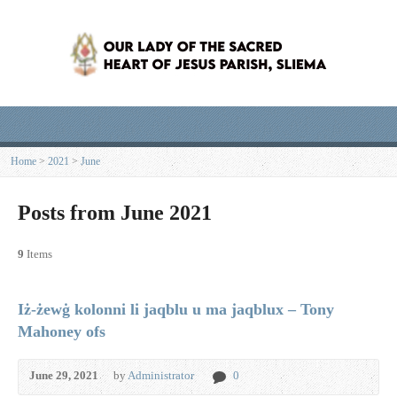
Home
>
2021
>
June
Posts from June 2021
9
Items
Iż-żewġ kolonni li jaqblu u ma jaqblux – Tony
Mahoney ofs
June 29, 2021
by
Administrator
0