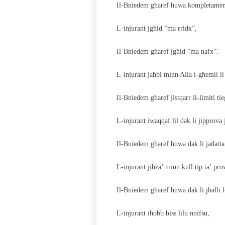
Il-Bniedem għaref huwa kompletament 
L-injurant jgħid “ma rridx”,
Il-Bniedem għaref jgħid “ma nafx”.
L-injurant jaħbi minn Alla l-għemil l
Il-Bniedem għaref jistqarr il-limiti ti
L-injurant iwaqqaf lil dak li jipprova 
Il-Bniedem għaref huwa dak li jadatta r
L-injurant jibża’ minn kull tip ta’ prov
Il-Bniedem għaref huwa dak li jħalli l
L-injurant iħobb biss lilu nnifsu,