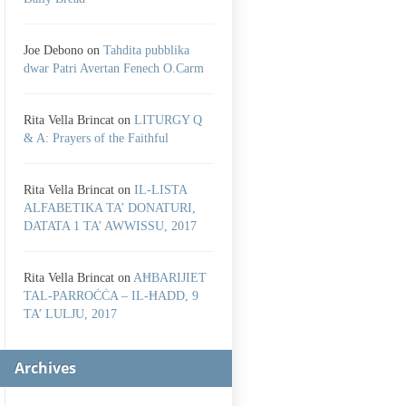
Joe Debono
on
Tahdita pubblika
dwar Patri Avertan Fenech O.Carm
Rita Vella Brincat
on
LITURGY Q
& A: Prayers of the Faithful
Rita Vella Brincat
on
IL-LISTA
ALFABETIKA TA’ DONATURI,
DATATA 1 TA’ AWWISSU, 2017
Rita Vella Brincat
on
AĦBARIJIET
TAL-PARROĊĊA – IL-ĦADD, 9
TA’ LULJU, 2017
Archives