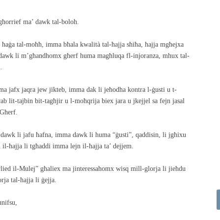
l-għorrief ma’ dawk tal-boloh.
i ħaġa tal-moħħ, imma bħala kwalità tal-ħajja sħiħa, ħajja mgħejxa
d, dawk li m’għandhomx għerf huma magħluqa fl-injoranza, mhux tal-
.
a jafx jaqra jew jikteb, imma dak li jeħodha kontra l-ġusti u t-
ab lit-tajbin bit-tagħjir u l-moħqrija biex jara u jkejjel sa fejn jasal
-Għerf.
dawk li jafu ħafna, imma dawk li huma “ġusti”, qaddisin, li jgħixu
il-ħajja li tgħaddi imma lejn il-ħajja ta’ dejjem.
lied il-Mulej” għaliex ma jinteressahomx wisq mill-glorja li jieħdu
ja tal-ħajja li ġejja.
nnifsu,