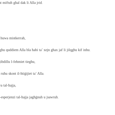
miftuħ għal dak li Alla jrid.
i huwa mistkerrah,
egħu quddiem Alla bla ħabi ta’ xejn għax jaf li jilqgħu kif inhu.
jibdillu l-fehmiet tiegħu,
uħu skont il-ħtiġijiet ta’ Alla.
a tal-ħajja,
-esperjenzi tal-ħajja jagħġnuh u jsawruh.