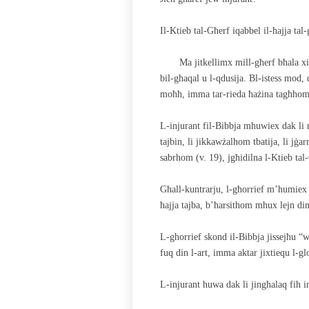
Il-Ktieb tal-Għerf iqabbel il-ħajja ta
Ma jitkellimx mill-għerf bħala x
bil-għaqal u l-qdusija. Bl-istess mo
moħħ, imma tar-rieda ħażina tagħhom
L-injurant fil-Bibbja mhuwiex dak li m
tajbin, li jikkawżalhom tbatija, li jġarr
sabrhom (v. 19), jgħidilna l-Ktieb tal
Għall-kuntrarju, l-għorrief m’humiex 
ħajja tajba, b’ħarsithom mhux lejn din 
L-ghorrief skond il-Bibbja jissejħu “w
fuq din l-art, imma aktar jixtiequ l-glor
L-injurant huwa dak li jingħalaq fih i