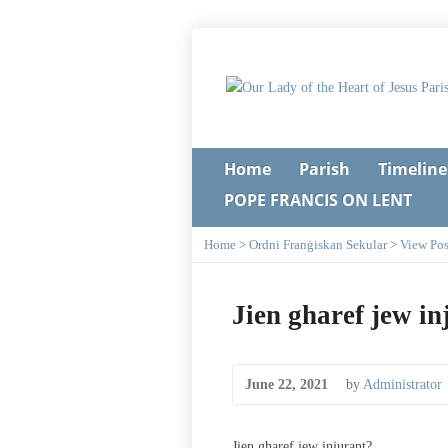
Home
Parish
Timeline
POPE FRANCIS ON LENT
Home
>
Ordni Franġiskan Sekular
>
View Pos
Jien gharef jew i
June 22, 2021
by
Administrator
Jien gharef jew injurant?