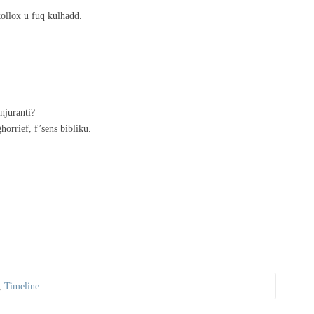
kollox u fuq kulħadd.
injuranti?
horrief, f’sens bibliku.
,
Timeline