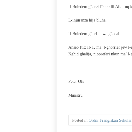
Il-Bniedem għaref iħobb lil Alla fuq 
L-injuranza hija bluha,
Il-Bniedem għerf huwa għaqal.
Ahseb ftit; INT, ma’ l-ghorrief jew l-
Nghid ghalija, nippreferi nkun ma’ l-g
Peter Ofs
Ministru
Posted in
Ordni Franġiskan Sekular