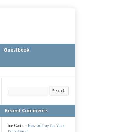
Guestbook
Search
Search
Recent Comments
Joe Gatt
on
How to Pray for Your
Daily Bread