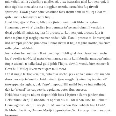
minkejja li ahna dghajfin u ghaljenati, biex iwassalna ghal konverzjoni, li
tista tigi biss meta ahna ma nibqghux nserrhu rasna biss fuq ritwali
spiritwali. Dawn ghandhom iwassluna biex insiru nafu lil Mulej aktar mill-
qrib u mhux biss insiru nafu fuqu.
Bhal fil-grajja ta’ Pawlu, Alla jista jintervjeni dirett fil-hajja taghna
f’mument qawwi ta’ gharfien jew permezz ta’ persuni ohra li jwasslulna
dwal godda fil-mixja taghna fil-process ta’ konverzjoni, process fejn ir-
rieda taghna tigi maghguna mar-rieda t’Alla. Dan il-process ta’ konverzjoni
irid ikompli jinbena jum wara l-iehor, matul il-hajja taghna kollha, sakemm
niltaqghu mal-Mulej.
Imma ahna hemm bzonn li nkunu disponibbli ghal dawn is-sejhat. Pawlu
laqa’ s-sejha tal-Mulej meta kien imnezza minn kull kburija, mwaqqa’ minn
fuq iz-ziemel, u halla dawl gdid jiddi f’hajtu, dawl li wasslu biex emmen li
Gesu hu l-Mulej li verament qam mill-mewt.
Din il-mixja ta’ konverzjoni, tista biss issehh, jekk ahna nkunu lesti niehdu
doza qawwija ta’ umilta. Irridu ninzlu (jew naqghu!) minn fuq iz-‘ziemel’
tas-suppervja taghna, dak l’ego’ li npoggi lili nnifsi l-aqwa fuq kulhadd,
dak iz-‘ziemel’ tas-suppervja, egoizmu, poter, flus, success.
Hekk biss nistghu nkunu disponibbli biex l-Ispirtu s-Santu jahdem fina.
Hekk nkunu denji li nhaddnu u nghixu dik il-Fidi li San Pawl hallielna fil-
Gzira taghna u denji li nsejhulu: Missierna San Pawl sahhah fina l-Fidi!
Il- Mulej iberikna, Ommna Marija tipprotegina, San Guzepp u San Frangisk
iwensuna.