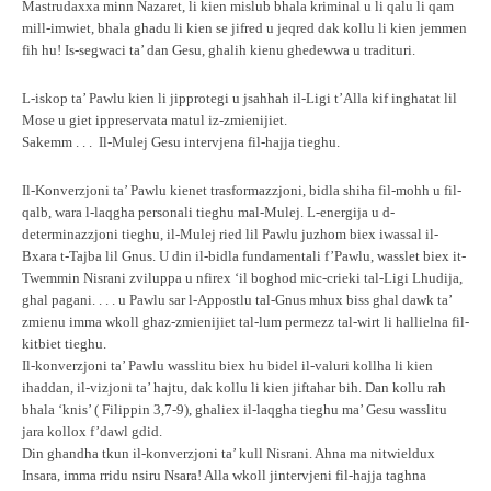
Mastrudaxxa minn Nazaret, li kien mislub bhala kriminal u li qalu li qam
mill-imwiet, bhala ghadu li kien se jifred u jeqred dak kollu li kien jemmen
fih hu! Is-segwaci ta’ dan Gesu, ghalih kienu ghedewwa u tradituri.
L-iskop ta’ Pawlu kien li jipprotegi u jsahhah il-Ligi t’Alla kif inghatat lil
Mose u giet ippreservata matul iz-zmienijiet.
Sakemm . . . Il-Mulej Gesu intervjena fil-hajja tieghu.
Il-Konverzjoni ta’ Pawlu kienet trasformazzjoni, bidla shiha fil-mohh u fil-
qalb, wara l-laqgha personali tieghu mal-Mulej. L-energija u d-
determinazzjoni tieghu, il-Mulej ried lil Pawlu juzhom biex iwassal il-
Bxara t-Tajba lil Gnus. U din il-bidla fundamentali f’Pawlu, wasslet biex it-
Twemmin Nisrani zviluppa u nfirex ‘il boghod mic-crieki tal-Ligi Lhudija,
ghal pagani. . . . u Pawlu sar l-Appostlu tal-Gnus mhux biss ghal dawk ta’
zmienu imma wkoll ghaz-zmienijiet tal-lum permezz tal-wirt li hallielna fil-
kitbiet tieghu.
Il-konverzjoni ta’ Pawlu wasslitu biex hu bidel il-valuri kollha li kien
ihaddan, il-vizjoni ta’ hajtu, dak kollu li kien jiftahar bih. Dan kollu rah
bhala ‘knis’ ( Filippin 3,7-9), ghaliex il-laqgha tieghu ma’ Gesu wasslitu
jara kollox f’dawl gdid.
Din ghandha tkun il-konverzjoni ta’ kull Nisrani. Ahna ma nitwieldux
Insara, imma rridu nsiru Nsara! Alla wkoll jintervjeni fil-hajja taghna