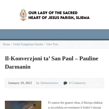
Home
>
Ordni Franġiskan Sekular
>
View Post
Il-Konverzjoni ta’ San Paul – Pauline
Darmanin
January 19, 2021
by
Administrator
0 Comments
Fi zmien ftit granet ohra, il-Knisja tfakkar
u ticcelebra avveniment li bidel l-istorja