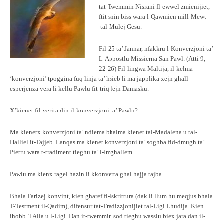
tat-Twemmin Nisrani fl-ewwel zmienijiet,
ftit snin biss wara l-Qawmien mill-Mewt
tal-Mulej Gesu.
Fil-25 ta’ Jannar, nfakkru l-Konverzjoni ta’
L-Appostlu Missierna San Pawl. (Atti 9,
22-26) Fil-lingwa Maltija, il-kelma
‘konverzjoni’ tpoggina fuq linja ta’ hsieb li ma japplika xejn ghall-
esperjenza vera li kellu Pawlu fit-triq lejn Damasku.
X’kienet fil-verita din il-konverzjoni ta’ Pawlu?
Ma kienetx konverzjoni ta’ ndiema bhalma kienet tal-Madalena u tal-
Halliel it-Tajjeb. Lanqas ma kienet konverzjoni ta’ soghba fid-dmugh ta’
Pietru wara t-tradiment tieghu ta’ l-Imghallem.
Pawlu ma kienx ragel hazin li kkonverta ghal hajja tajba.
Bhala Farizej konvint, kien gharef fl-Iskrittura (dak li llum hu meqjus bhala
T-Testment il-Qadim), difensur tat-Tradizzjonijiet tal-Ligi Lhudija. Kien
ihobb ‘l Alla u l-Ligi. Dan it-twemmin sod tieghu wasslu biex jara dan il-