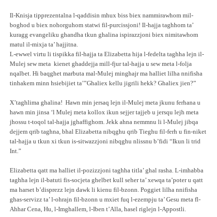
Il-Knisja tipprezentalna l-qaddisin mhux biss biex nammirawhom mil-
boghod u biex nohorguhom statwi fil-purcissjoni! Il-hajja taghhom ta’
kuragg evangeliku ghandha tkun ghalina ispirazzjoni biex nimitawhom
matul il-mixja ta’ hajjitna.
L-ewwel virtu li tispikka fil-hajja ta Elizabetta hija l-fedelta taghha lejn il-
Mulej sew meta kienet ghaddejja mill-fjur tal-hajja u sew meta l-folja
nqalbet. Hi baqghet marbuta mal-Mulej minghajr ma halliet lilha nnifisha
tinhakem minn hsiebijiet ta’”Ghaliex kellu jigrili hekk? Ghaliex jien?”
X’taghlima ghalina! Hawn min jersaq lejn il-Mulej meta jkunu ferhana u
hawn min jinsa ‘l Mulej meta kollox ikun sejjer tajjeb u jersqu lejh meta
jhossu t-toqol tal-hajja jghaffighom. Jekk ahna nemmnu li l-Mulej jibqa
dejjem qrib taghna, bhal Elizabetta nibqghu qrib Tieghu fil-ferh u fin-niket
tal-hajja u tkun xi tkun is-sitwazzjoni nibqghu nlissnu b’fidi “Ikun li trid
Int.”
Elizabetta qatt ma halliet il-pozizzjoni taghha titla’ ghal rasha. L-imhabba
taghha lejn il-batuti fis-socjeta ghelbet kull seher ta’ xewqa ta’poter u qatt
ma harset b’disprezz lejn dawk li kienu fil-bzonn. Poggiet lilha nnifisha
ghas-servizz ta’ l-ohrajn fil-bzonn u mxiet fuq l-ezempju ta’ Gesu meta fl-
Ahhar Cena, Hu, l-Imghallem, l-Iben t’Alla, hasel riglejn l-Appostli.