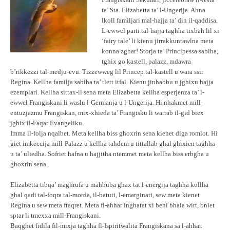
Frangiskani Sekulari, jiccelebraw il-festa
ta’ Sta. Elizabetta ta’ l-Ungerija. Ahna
lkoll familjari mal-hajja ta’ din il-qaddisa.
L-ewwel parti tal-hajja taghha tixbah lil xi
‘fairy tale’ li kienu jirrakkuntawlna meta
konna zghar! Storja ta’ Principessa sabiha,
tghix go kastell, palazz, mdawra
b’rikkezzi tal-medju-evu. Tizzewweg lil Princep tal-kastell u wara ssir
Regina. Kellha familja sabiha ta’ tlett itfal. Kienu jinhabbu u jghixu hajja
ezemplari. Kellha sittax-il sena meta Elizabetta kellha esperjenza ta’ l-
ewwel Frangiskani li waslu l-Germanja u l-Ungerija. Hi nhakmet mill-
entuzjazmu Frangiskan, mix-xhieda ta’ Frangisku li warrab il-gid biex
jghix il-Faqar Evangeliku.
Imma il-folja nqalbet. Meta kellha biss ghoxrin sena kienet diga romlot. Hi
giet imkeccija mill-Palazz u kellha tahdem u tittallab ghal ghixien taghha
u ta’ uliedha. Sofriet hafna u hajjitha ntemmet meta kellha biss erbgha u
ghoxrin sena..
Elizabetta tibqa’ maghrufa u mahbuba ghax tat l-energija taghha kollha
ghal qadi tal-foqra tal-morda, il-batuti, l-emarginati, sew meta kienet
Regina u sew meta ftaqret. Meta fl-ahhar inghatat xi beni bhala wirt, bniet
sptar li tmexxa mill-Frangiskani.
Baqghet fidila fil-mixja taghha fl-Ispiritwalita Frangiskana sa l-ahhar.