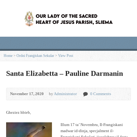
Home
>
Ordni Franġiskan Sekular
>
View Post
Santa Elizabetta – Pauline Darmanin
November 17, 2020
by
Administrator
0 Comments
Gheziez hbieb,
Illum 17 ta’ Novembru, Il-Frangiskani
madwar id-dinja, specjalment il-