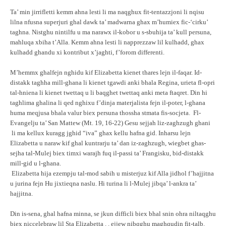
Ta’ min jirrifletti kemm ahna lesti li ma naqghux fit-tentazzjoni li nqisu
lilna nfusna superjuri ghal dawk ta’ madwarna ghax m’humiex fic-‘cirku’
taghna. Nistghu nintilfu u ma narawx il-kobor u s-sbuhija ta’ kull persuna,
mahluqa xbiha t’Alla. Kemm ahna lesti li napprezzaw lil kulhadd, ghax
kulhadd ghandu xi kontribut x’jaghti, f’forom differenti.
M’hemmx ghalfejn nghidu kif Elizabetta kienet thares lejn il-faqar. Id-
distakk taghha mill-ghana li kienet tgawdi anki bhala Regina, urieta fl-opri
tal-hniena li kienet twettaq u li baqghet twettaq anki meta ftaqret. Din hi
taghlima ghalina li qed nghixu f’dinja materjalista fejn il-poter, l-ghana
huma meqjusa bhala valur biex persuna thossha stmata fis-socjeta. Fl-
Evangelju ta’ San Mattew (Mt. 19, 16-22) Gesu sejjah liz-zaghzugh ghani
li ma kellux kuragg jghid “iva” ghax kellu hafna gid. Inharsu lejn
Elizabetta u naraw kif ghal kuntrarju ta’ dan iz-zaghzugh, wiegbet ghas-
sejha tal-Mulej biex timxi warajh fuq il-passi ta’ Frangisku, bid-distakk
mill-gid u l-ghana.
Elizabetta hija ezempju tal-mod sabih u misterjuz kif Alla jidhol f’hajjitna
u jurina fejn Hu jixtieqna naslu. Hi turina li l-Mulej jibqa’ l-ankra ta’
hajjitna.
Din is-sena, ghal hafna minna, se jkun difficli biex bhal snin ohra niltaqghu
biex niccelebraw lil Sta Elizabetta . . ejjew nibqghu maghqudin fit-talb.