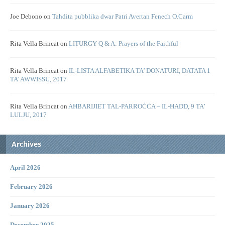
Joe Debono
on
Tahdita pubblika dwar Patri Avertan Fenech O.Carm
Rita Vella Brincat
on
LITURGY Q & A: Prayers of the Faithful
Rita Vella Brincat
on
IL-LISTA ALFABETIKA TA’ DONATURI, DATATA 1
TA’ AWWISSU, 2017
Rita Vella Brincat
on
AĦBARIJIET TAL-PARROĊĊA – IL-ĦADD, 9 TA’
LULJU, 2017
Archives
April 2026
February 2026
January 2026