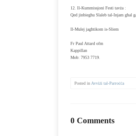
12. Il-Kummissjoni Festi tavża :
Qed jinbiegħu Slaleb tal-Injam għal gal
Il-Mulej jagħtikom is-Sliem
Fr Paul Attard ofm
Kappillan
Mob: 7953 7719.
Posted in
Avviżi tal-Parroċċa
0 Comments