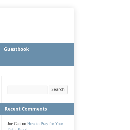
Guestbook
Search
Search
Recent Comments
Joe Gatt
on
How to Pray for Your
Daily Bread