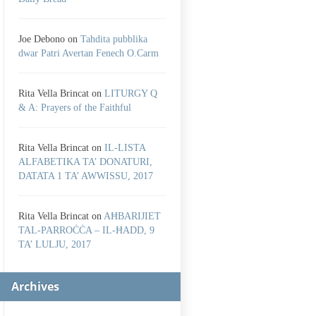
Joe Debono
on
Tahdita pubblika
dwar Patri Avertan Fenech O.Carm
Rita Vella Brincat
on
LITURGY Q
& A: Prayers of the Faithful
Rita Vella Brincat
on
IL-LISTA
ALFABETIKA TA’ DONATURI,
DATATA 1 TA’ AWWISSU, 2017
Rita Vella Brincat
on
AĦBARIJIET
TAL-PARROĊĊA – IL-ĦADD, 9
TA’ LULJU, 2017
Archives