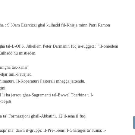
għa : 9.30am Eżerċizzi għal kulħadd fil-Knisja minn Patri Ramon
għa tal-L-OFS. Jitkellem Peter Darmanin fuq is-suġġett : “Il-bniedem
ulħadd hu mistieden.
imgħa tax-xahar.
jar mill-Patrijiet.
imaturi. Il-Koperaturi Pastorali mħeġġa jattendu.
ini.
l li ħa jersqu għas-Sagramenti tal-Ewwel Tqarbina u l-
okkjali.
 ta’ Formazzjoni għall-Abbatini, 12 il-sena il fuq.
taqa’ ma’ dawn il-gruppi: Il-Pre-Teens; l-Għarajjes ta’ Kana; l-