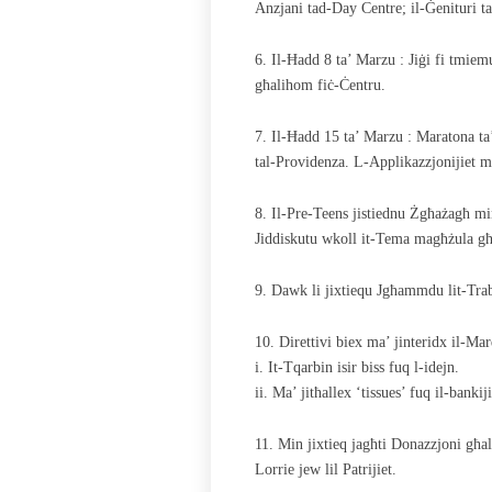
Anzjani tad-Day Centre; il-Ġenituri ta
6. Il-Ħadd 8 ta’ Marzu : Jiġi fi tmie
għalihom fiċ-Ċentru.
7. Il-Ħadd 15 ta’ Marzu : Maratona ta
tal-Providenza. L-Applikazzjonijiet 
8. Il-Pre-Teens jistiednu Żgħażagħ min
Jiddiskutu wkoll it-Tema magħżula għ
9. Dawk li jixtiequ Jgħammdu lit-Trabi
10. Direttivi biex ma’ jinteridx il-Mar
i. It-Tqarbin isir biss fuq l-idejn.
ii. Ma’ jitħallex ‘tissues’ fuq il-bankiji
11. Min jixtieq jagħti Donazzjoni għal
Lorrie jew lil Patrijiet.