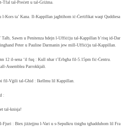
t-Tfal tal-Preċett u tal-Griżma.
mu l-Kors ta’ Kana. Il-Kappillan jagħtihom iċ-Ċertifikat waqt Quddiesa
’ Talb, Sawm u Penitenza ħdejn l-Uffiċċju tal-Kappillan b’risq id-Dar
mingħand Peter u Pauline Darmanin jew mill-Uffiċċju tal-Kappillan.
n 12 il-sena ‘il fuq : Kull nhar t’Erbgħa fil-5.15pm fiċ-Ċentru.
all-Assemblea Parrokkjali.
 fil-Vġili tal-Għid : Ikellmu lil Kappillan.
d :
et tal-knisja!
l-Fjuri : Biex jiżżejjnu l-Vari u s-Sepulkru tistgħu tgħadduhom lil Fra