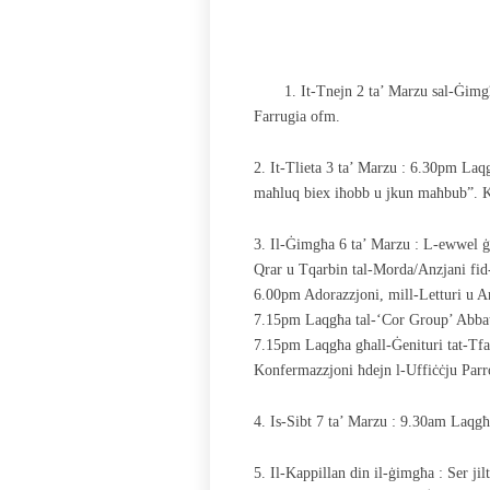
1. It-Tnejn 2 ta’ Marzu sal-Ġim
Farrugia ofm.
2. It-Tlieta 3 ta’ Marzu : 6.30pm Laq
maħluq biex iħobb u jkun maħbub”. K
3. Il-Ġimgħa 6 ta’ Marzu : L-ewwel ġ
Qrar u Tqarbin tal-Morda/Anzjani fid-d
6.00pm Adorazzjoni, mill-Letturi u An
7.15pm Laqgħa tal-‘Cor Group’ Abbat
7.15pm Laqgħa għall-Ġenituri tat-Tfa
Konfermazzjoni ħdejn l-Uffiċċju Parr
4. Is-Sibt 7 ta’ Marzu : 9.30am Laqgħa
5. Il-Kappillan din il-ġimgħa : Ser jil