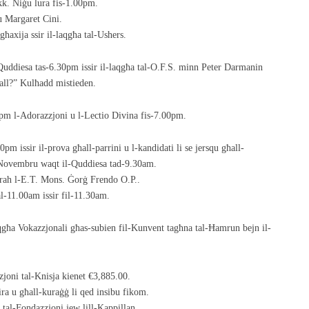
k. Niġu lura fis-1.00pm.
 Margaret Cini.
għaxija ssir il-laqgħa tal-Ushers.
Quddiesa tas-6.30pm issir il-laqgħa tal-O.F.S. minn Peter Darmanin
tall?” Kulħadd mistieden.
pm l-Adorazzjoni u l-Lectio Divina fis-7.00pm.
m issir il-prova għall-parrini u l-kandidati li se jersqu għall-
 Novembru waqt il-Quddiesa tad-9.30am.
rah l-E.T. Mons. Ġorġ Frendo O.P..
l-11.00am issir fil-11.30am.
qgħa Vokazzjonali għas-subien fil-Kunvent tagħna tal-Ħamrun bejn il-
zjoni tal-Knisja kienet €3,885.00.
ra u għall-kuraġġ li qed insibu fikom.
 tal-Fondazzjoni jew lill-Kappillan.