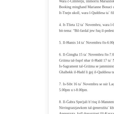
Wara ċ-Ċimiterju, immorru Marsaxlok
Booking mingħand Marianne Bonaci u
It-Tnejn ukoll, wara l-Quddiesa ta` fil
4. It-Tlieta 12 ta` Novembru, wara l-
bit-tema: “Bil-fardal jew fuq il-pedes
5. Il-Ħamis 14 ta` Novembru fis-6.00
6. Il-Ġimgħa 15 ta` Novembru fis-7.00p
Griżma tal-Isqof nhar il-Ħadd 17 ta`
Is-Sagrament tal-Griżma se jamminist
Għalhekk il-Ħadd li ġej il-Quddiesa ta
7. Is-Sibt 16 ta` Novembru se ssir La
5.00pm u t-8.00pm.
8. Il-Ġabra Speċjali b’risq il-Manuten
Nirringrazzjawkom tal-ġenerożita` kbi
Apprezzata, kull donazzjoni fil-Kaxxa