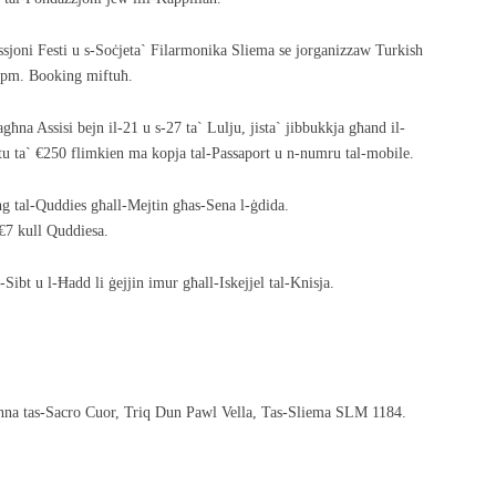
sjoni Festi u s-Soċjeta` Filarmonika Sliema se jorganizzaw Turkish
0pm. Booking miftuħ.
agħna Assisi bejn il-21 u s-27 ta` Lulju, jista` jibbukkja għand il-
itu ta` €250 flimkien ma kopja tal-Passaport u n-numru tal-mobile.
ng tal-Quddies għall-Mejtin għas-Sena l-ġdida.
€7 kull Quddiesa.
s-Sibt u l-Ħadd li ġejjin imur għall-Iskejjel tal-Knisja.
onna tas-Sacro Cuor, Triq Dun Pawl Vella, Tas-Sliema SLM 1184.