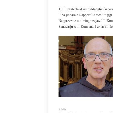
1. Illum il-Ħadd issir il-laqgħa Ġen
Fiha jinqara r-Rapport Annwali u jiġi 
Napprezzaw u nirringrazzjaw lill-Kumm
Santwarju w il-Kunvent, l-aktar fil-fes
Stop.