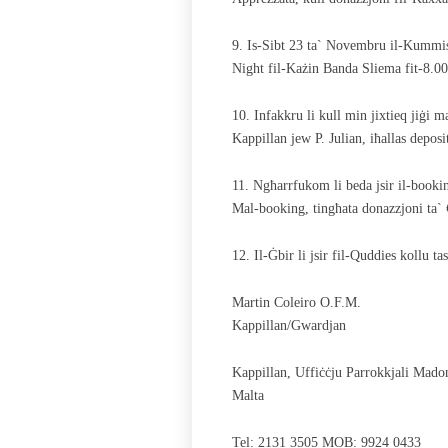
9. Is-Sibt 23 ta` Novembru il-Kummis
Night fil-Każin Banda Sliema fit-8.0
10. Infakkru li kull min jixtieq jiġi m
Kappillan jew P. Julian, iħallas depos
11. Ngħarrfukom li beda jsir il-booki
Mal-booking, tingħata donazzjoni ta` 
12. Il-Ġbir li jsir fil-Quddies kollu ta
Martin Coleiro O.F.M.
Kappillan/Gwardjan
Kappillan, Uffiċċju Parrokkjali Mad
Malta
Tel: 2131 3505 MOB: 9924 0433