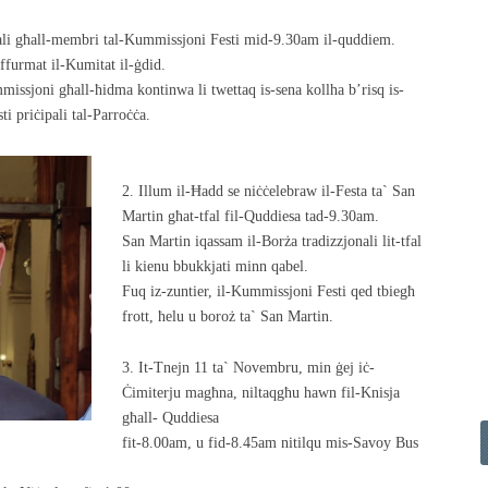
erali għall-membri tal-Kummissjoni Festi mid-9.30am il-quddiem.
ffurmat il-Kumitat il-ġdid.
issjoni għall-ħidma kontinwa li twettaq is-sena kollha b’risq is-
ti priċipali tal-Parroċċa.
2. Illum il-Ħadd se niċċelebraw il-Festa ta` San
Martin għat-tfal fil-Quddiesa tad-9.30am.
San Martin iqassam il-Borża tradizzjonali lit-tfal
li kienu bbukkjati minn qabel.
Fuq iz-zuntier, il-Kummissjoni Festi qed tbiegħ
frott, ħelu u boroż ta` San Martin.
3. It-Tnejn 11 ta` Novembru, min ġej iċ-
Ċimiterju magħna, niltaqgħu hawn fil-Knisja
għall- Quddiesa
fit-8.00am, u fid-8.45am nitilqu mis-Savoy Bus