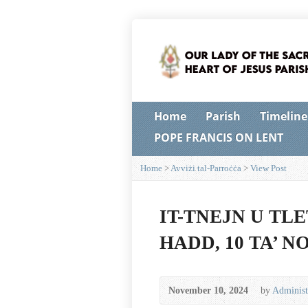
Home
Parish
Timeline
POPE FRANCIS ON LENT
Home
>
Avviżi tal-Parroċċa
>
View Post
IT-TNEJN U TLE
HADD, 10 TA’ N
November 10, 2024
by
Administ