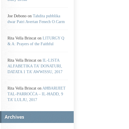
Joe Debono
on
Tahdita pubblika
dwar Patri Avertan Fenech O.Carm
Rita Vella Brincat
on
LITURGY Q
& A: Prayers of the Faithful
Rita Vella Brincat
on
IL-LISTA
ALFABETIKA TA’ DONATURI,
DATATA 1 TA’ AWWISSU, 2017
Rita Vella Brincat
on
AĦBARIJIET
TAL-PARROĊĊA – IL-ĦADD, 9
TA’ LULJU, 2017
Archives