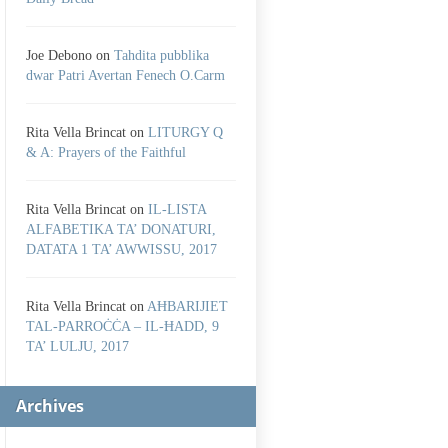
Joe Debono
on
Tahdita pubblika
dwar Patri Avertan Fenech O.Carm
Rita Vella Brincat
on
LITURGY Q
& A: Prayers of the Faithful
Rita Vella Brincat
on
IL-LISTA
ALFABETIKA TA’ DONATURI,
DATATA 1 TA’ AWWISSU, 2017
Rita Vella Brincat
on
AĦBARIJIET
TAL-PARROĊĊA – IL-ĦADD, 9
TA’ LULJU, 2017
Archives