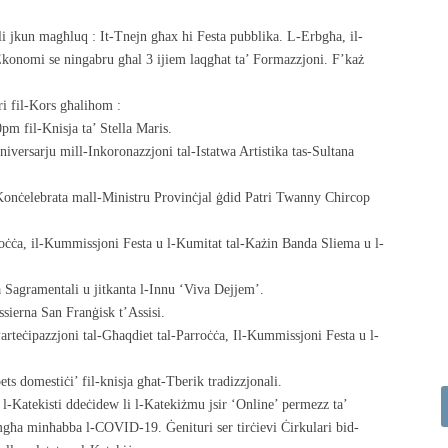
li jkun magħluq : It-Tnejn għax hi Festa pubblika. L-Erbgħa, il-
konomi se ningabru għal 3 ijiem laqgħat ta’ Formazzjoni. F’każ
ri fil-Kors għalihom :
pm fil-Knisja ta’ Stella Maris.
nniversarju mill-Inkoronazzjoni tal-Istatwa Artistika tas-Sultana
nċelebrata mall-Ministru Provinċjal ġdid Patri Twanny Chircop
roċċa, il-Kummissjoni Festa u l-Kumitat tal-Każin Banda Sliema u l-
a Sagramentali u jitkanta l-Innu ‘Viva Dejjem’.
ssierna San Franġisk t’Assisi.
rteċipazzjoni tal-Għaqdiet tal-Parroċċa, Il-Kummissjoni Festa u l-
ets domestiċi’ fil-knisja għat-Tberik tradizzjonali.
 l-Katekisti ddeċidew li l-Katekiżmu jsir ‘Online’ permezz ta’
mgħa minħabba l-COVID-19. Ġenituri ser tirċievi Ċirkulari bid-