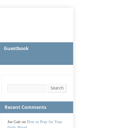
Guestbook
Search
Search
Recent Comments
Joe Gatt
on
How to Pray for Your
Daily Bread