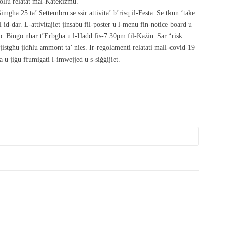
kollu relatat mal-Katekiżmu.
mgħa 25 ta’ Settembru se ssir attivita’ b’risq il-Festa. Se tkun ‘take
 id-dar. L-attivitajiet jinsabu fil-poster u l-menu fin-notice board u
. Bingo nhar t’Erbgħa u l-Ħadd fis-7.30pm fil-Każin. Sar ‘risk
 jistgħu jidħlu ammont ta’ nies. Ir-regolamenti relatati mall-covid-19
 u jiġu ffumigati l-imwejjed u s-siġġijiet.