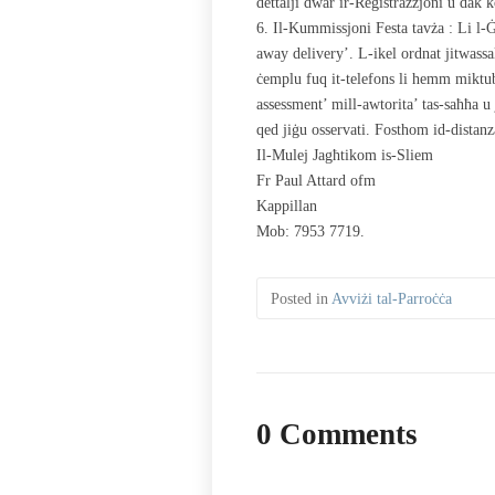
dettalji dwar ir-Reġistrazzjoni u dak 
6. Il-Kummissjoni Festa tavża : Li l-Ġi
away delivery’. L-ikel ordnat jitwassal
ċemplu fuq it-telefons li hemm miktub
assessment’ mill-awtorita’ tas-saħħa u
qed jiġu osservati. Fosthom id-distanza
Il-Mulej Jagħtikom is-Sliem
Fr Paul Attard ofm
Kappillan
Mob: 7953 7719.
Posted in
Avviżi tal-Parroċċa
0 Comments