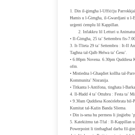
1. Din il-ġimgħa l-Uffiċċju Parrokkja
Ħamis u l-Ġimgħa, il-Gwardjani u l-E
urġenti ċemplu lil Kappillan.
2. Infakkru lil Letturi u Animatu
• Il-Ġimgħa, 25 ta’ Settembru fis-7.00
3. It-Tlieta 29 ta’ Settembru : It-II A
Tagħna tal-Qalb Ħelwa ta’ Ġesu’.
• 6.00pm Novena. 6.30pm Quddiesa Ko
ofm.
• Mistiedna l-Għaqdiet kollha tal-Par
Kommunita’ Nisranija.
• Titkanta l-Antifona, tingħata l-Bark
4. Il-Ħadd 4 ta’ Ottubru : Festa ta’ Mi
• 9.30am Quddiesa Konċelebrata bil-Pa
Kumitat tal-Każin Banda Sliema.
• Din is-sena hu permess li jinġiebu ‘p
5. Katekiżmu tat-Tfal : Il-Kappillan u
Powerpoint li tintbagħad darba fil-ġi